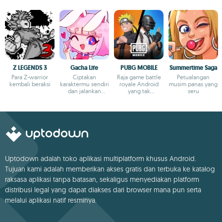
Z LEGENDS 3
Gacha Life
PUBG MOBILE
Summertime Saga
Para Z-warrior
Ciptakan
Raja game battle
Petualangan
kembali beraksi
karaktermu sendiri
royale Android
musim panas yang
dan jalankan
yang tak
seru
ribuan
terbantahkan
petualangan
Uptodown adalah toko aplikasi multiplatform khusus Android.
Tujuan kami adalah memberikan akses gratis dan terbuka ke katalog
raksasa aplikasi tanpa batasan, sekaligus menyediakan platform
distribusi legal yang dapat diakses dari browser mana pun serta
melalui aplikasi natif resminya.