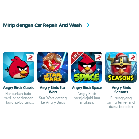
Mirip dengan Car Repair And Wash
Angry Birds Classic
Angry Birds Star
Angry Birds Space
Angry Birds
Wars
Seasons
Hancurkan babi-
Angry Birds
babi jahat dengan
Star Wars datang
menjelajahi luar
Burung yang
burung-burung
ke Angry Birds
angkasa.
paling terkenal di
marah
dunia bersolek
untuk setiap
kesempatan