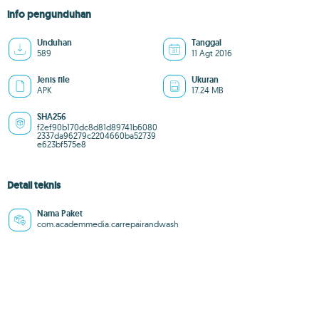
info pengunduhan
Unduhan
Tanggal
589
11 Agt 2016
Jenis file
Ukuran
APK
17.24 MB
SHA256
f2ef90b170dc8d81d89741b6080
2337da96279c2204660ba52739
e623bf575e8
Detail teknis
Nama Paket
com.academmedia.carrepairandwash