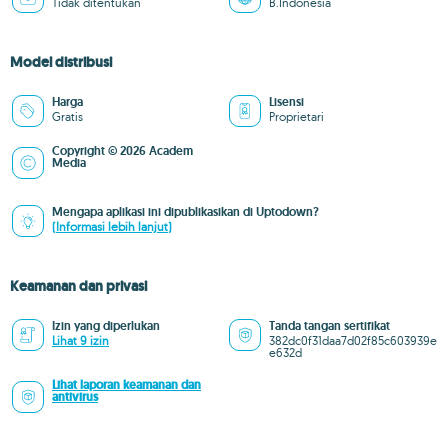
Tidak ditentukan
B.Indonesia
Model distribusi
Harga
Lisensi
Gratis
Proprietari
Copyright © 2026 Academ
Media
Mengapa aplikasi ini dipublikasikan di Uptodown?
(Informasi lebih lanjut)
Keamanan dan privasi
Izin yang diperlukan
Tanda tangan sertifikat
Lihat 9 izin
382dc0f31daa7d02f85c603939e
e632d
Lihat laporan keamanan dan
antivirus