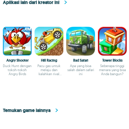
Aplikasi lain dari kreator ini
Angry Shooter
Hill Racing
Bad Safari
Tower Blocks
Duck Hunt dengan
Pacu gas untuk
Apa yang bisa
Seberapa tinggi
tokoh-tokoh
melaju dan
salah dalam safari
menara yang bisa
Angry Birds
kalahkan rival
ini
Anda bangun?
Anda!
Temukan game lainnya