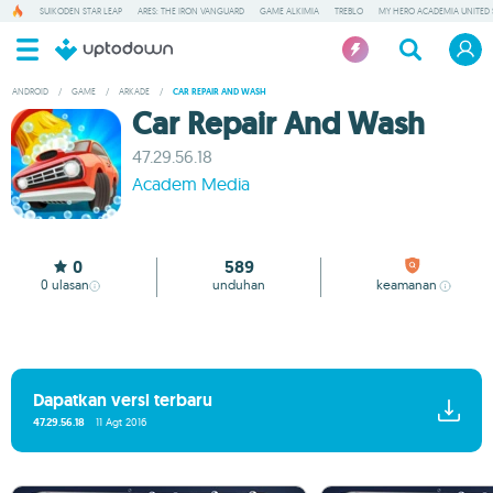
SUIKODEN STAR LEAP
ARES: THE IRON VANGUARD
GAME ALKIMIA
TREBLO
MY HERO ACADEMIA UNITED 
ANDROID
/
GAME
/
ARKADE
/
CAR REPAIR AND WASH
Car Repair And Wash
47.29.56.18
Academ Media
0
589
0
ulasan
unduhan
keamanan
Dapatkan versi terbaru
47.29.56.18
11 Agt 2016